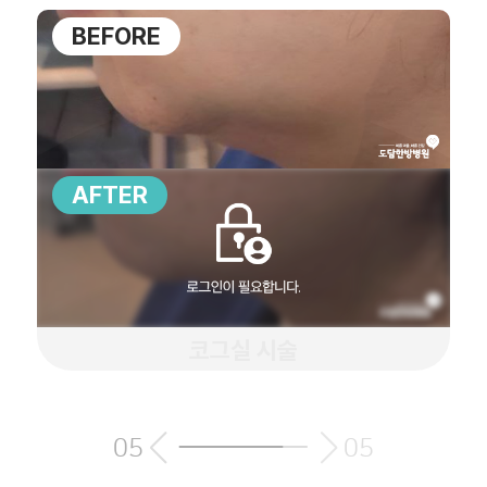
·
VR
통
BEFORE
BEFORE
BEFORE
BEFORE
BEFORE
BEFORE
BEFORE
투
증
어
진
피
료
부/
안
다
내/
이
오
어
AFTER
AFTER
AFTER
AFTER
AFTER
AFTER
AFTER
시
트
는
길
교
정
·
체
형
코그실 시술
·
성
장
05
05
여
성