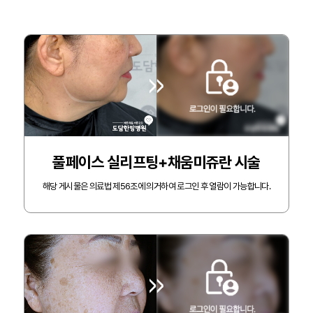
질
환
도
담
특
화
진
료
풀페이스 실리프팅+채움미쥬란 시술
보
험
해당 게시물은 의료법 제56조에 의거하여 로그인 후 열람이 가능합니다.
안
내
커
뮤
니
티