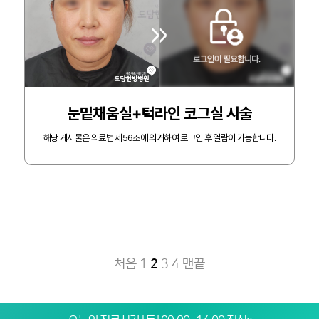
눈밑채움실+턱라인 코그실 시술
해당 게시물은 의료법 제56조에 의거하여 로그인 후 열람이 가능합니다.
처음
1
2
3
4
맨끝