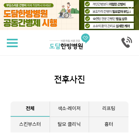
도담공동간병제
도
병
담
원
한
소
방
개
병
원
의
료
진
수
소
전후사진
술
개
후
재
활
공
동
간
전체
색소·레이저
리프팅
병
척
서
추
스킨부스터
탈모 클리닉
흉터
비
·
관
스
절