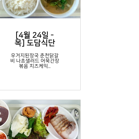
[4월 24일 -
목] 도담식단
우거지된장국 춘천닭갈
비 나쵸샐러드 어묵간장
볶음 치즈케익..