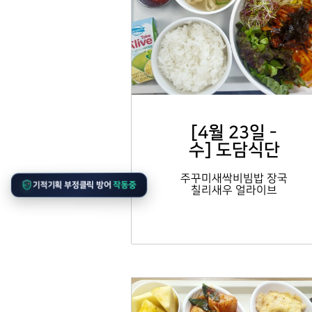
[4월 23일 -
수] 도담식단
주꾸미새싹비빔밥 장국
기적기획 부정클릭 방어
작동중
칠리새우 얼라이브