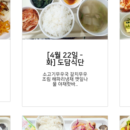
[4월 22일 -
화] 도담식단
소고기무우국 갈치무우
조림 해파리냉채 깻잎나
물 야채핫바..