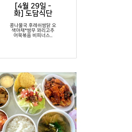
[4월 29일 -
화] 도담식단
콩나물국 후레쉬쌈닭 오
색야채*쌈무 꽈리고추
어묵볶음 비피너스..