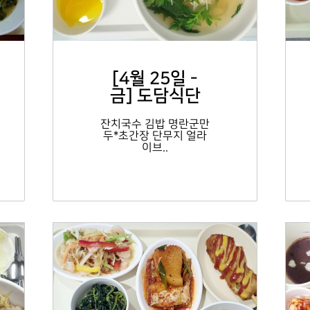
[4월 25일 -
금] 도담식단
잔치국수 김밥 명란군만
두*초간장 단무지 얼라
이브..