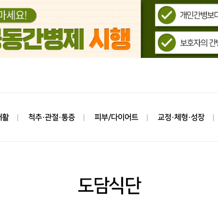
재활
척추·관절·통증
피부/다이어트
교정·체형·성장