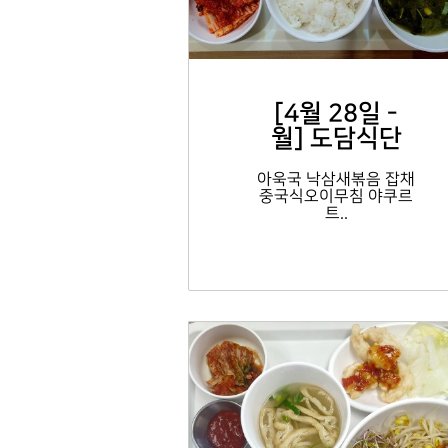
[4월 28일 -
월] 도담식단
아욱국 낙삼새볶음 잡채
중국식오이무침 야쿠르
트..