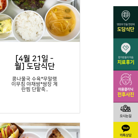
[4월 21일 -
월] 도담식단
콩나물국 수육*무말랭
이무침 야채쌈*쌈장 계
란찜 단팥죽..