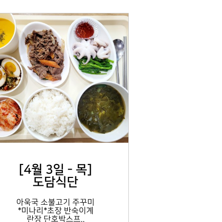
[4월 3일 - 목]
도담식단
아욱국 소불고기 주꾸미
*미나리*초장 반숙이계
란장 단호박스프..