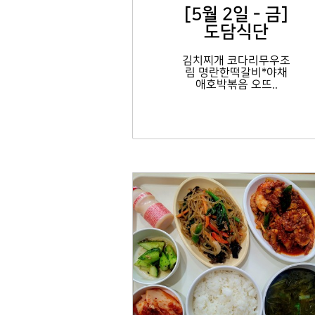
[5월 2일 - 금]
도담식단
김치찌개 코다리무우조
림 명란한떡갈비*야채
애호박볶음 오뜨..