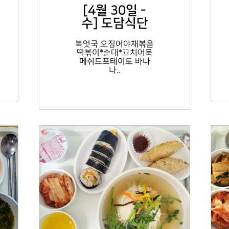
[4월 30일 -
수] 도담식단
북엇국 오징어야채볶음
떡볶이*순대*꼬치어묵
메쉬드포테이토 바나
나..