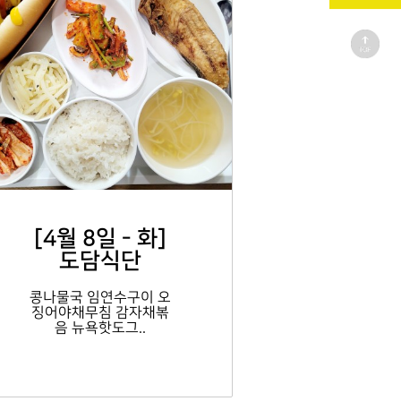
[4월 8일 - 화]
도담식단
콩나물국 임연수구이 오
징어야채무침 감자채볶
음 뉴욕핫도그..