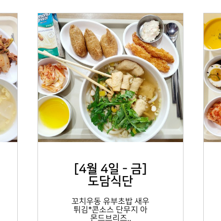
[4월 4일 - 금]
도담식단
꼬치우동 유부초밥 새우
튀김*콘소스 단무지 아
몬드브리즈..