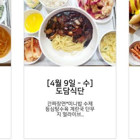
[4월 9일 - 수]
도담식단
간짜장면*미니밥 수제
등심탕수육 계란국 단무
지 얼라이브..