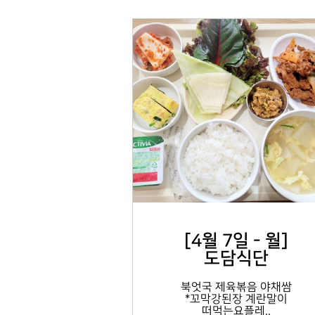
[4월 7일 - 월]
도담식단
북엇국 제육볶음 야채쌈
*꼬막강된장 계란말이
떠먹는요플레..