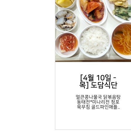
[4월 10일 -
목] 도담식단
얼큰콩나물국 닭볶음탕
동태전*미나리전 청포
묵무침 골드파인애플..