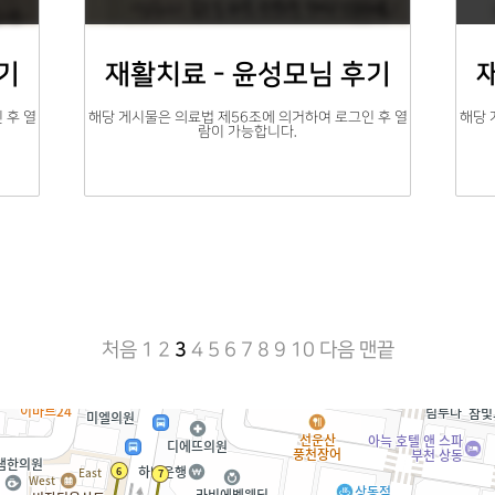
기
재활치료 - 윤성모님 후기
 후 열
해당 게시물은 의료법 제56조에 의거하여 로그인 후 열
해당 
람이 가능합니다.
처음
1
2
3
4
5
6
7
8
9
10
다음
맨끝