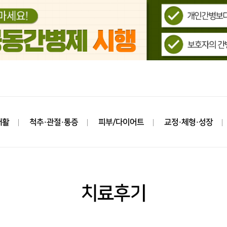
재활
척추·관절·통증
피부/다이어트
교정·체형·성장