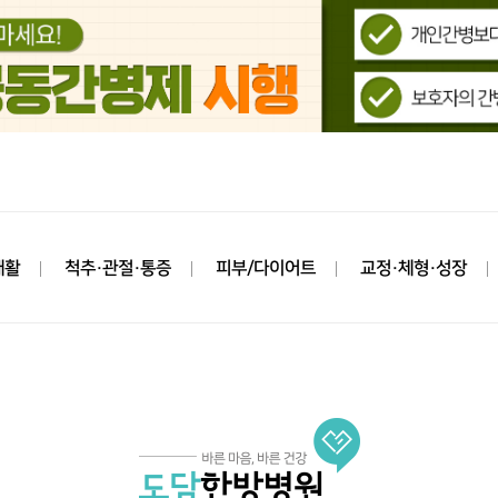
재활
척추·관절·통증
피부/다이어트
교정·체형·성장