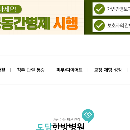
재활
척추·관절·통증
피부/다이어트
교정·체형·성장